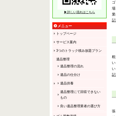
ゴ
場
▶詳しい流れはこちら
業
記
メニュー
トップページ
サービス案内
3つのトラック積み放題プラン
粗
遺品整理
い
遺品整理の流れ
い
記
遺品の仕分け
遺品供養
遺品整理にて回収できない
もの
良い遺品整理業者の選び方
張