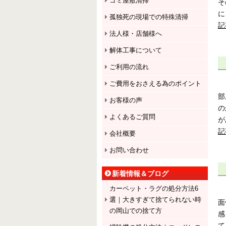
ゴミ屋敷清掃
そ
に
孤独死の現場での特殊清掃
記
法人様・店舗様へ
解体工事について
ご利用の流れ
ご費用をおさえる為のポイント
部
お客様の声
の
よくあるご質問
が
記
会社概要
お問い合わせ
新着情報＆ブログ
カーペット・ラグの処分方法6
選｜大きすぎて捨てられない時
面
の岡山での捨て方
感
て