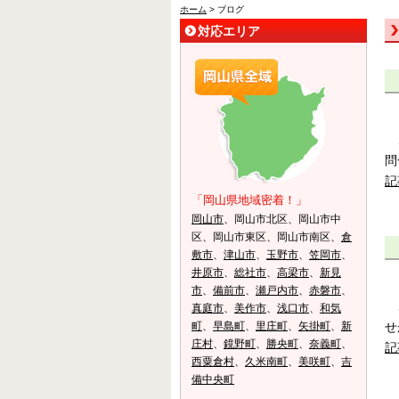
ホーム
> ブログ
対応エリア
こ
問
記
「岡山県地域密着！」
岡山市
、岡山市北区、岡山市中
区、岡山市東区、岡山市南区、
倉
敷市
、
津山市
、
玉野市
、
笠岡市
、
井原市
、
総社市
、
高梁市
、
新見
市
、
備前市
、
瀬戸内市
、
赤磐市
、
こ
真庭市
、
美作市
、
浅口市
、
和気
せ
町
、
早島町
、
里庄町
、
矢掛町
、
新
庄村
、
鏡野町
、
勝央町
、
奈義町
、
記
西粟倉村
、
久米南町
、
美咲町
、
吉
備中央町