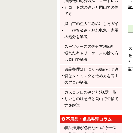
掃除機の処分方法｜コードレス
記
とコード式の違いと岡山での捨
て方
津山市の粗大ごみの出し方ガイ
ド｜持ち込み・戸別収集・家電
の処分を解説
スーツケースの処分方法6選｜
ス
壊れたキャリーケースの捨て方
を
も岡山で解説
た
記
遺品整理はいつから始める？適
切なタイミングと進め方を岡山
のプロが解説
ガスコンロの処分方法6選｜取
り外しの注意点と岡山での捨て
方を解説
不用品・遺品整理コラム
特殊清掃が必要な5つのケース