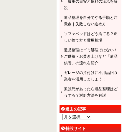
｜費用の目安と依頼の流れを解
説
遺品整理を自分でやる手順と注
意点｜失敗しない進め方
ソファベッドはどう捨てる？正
しい捨て方と費用相場
遺品整理はゴミ処理ではない！
ご供養・お焚き上げなど「遺品
供養」の流れを紹介
ガレージの片付けに不用品回収
業者を活用しましょう！
孤独死があったら遺品整理はど
うする？対処方法を解説
過去の記事
過
去
特設サイト
の