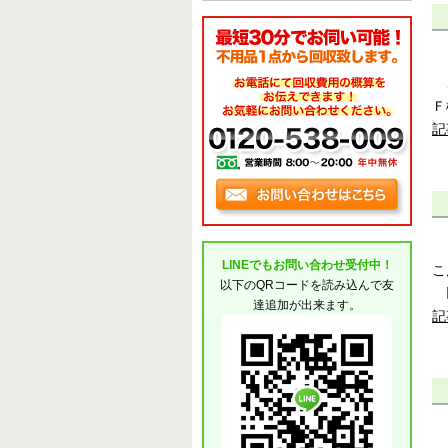
こ
Ｆ
記
LINEでもお問い合わせ受付中！
こ
以下のQRコードを読み込んで友
以
達追加が出来ます。
記