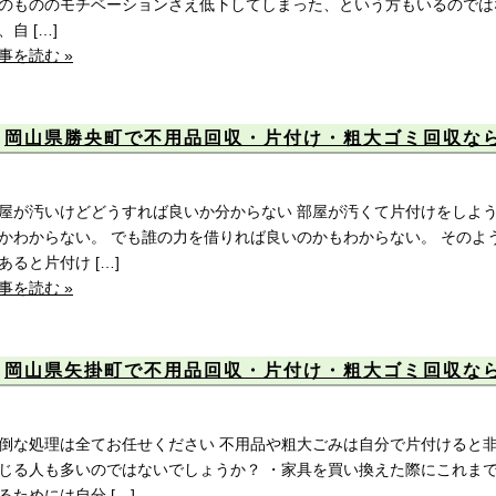
のもののモチベーションさえ低下してしまった、という方もいるのでは
、自 […]
事を読む »
岡山県勝央町で不用品回収・片付け・粗大ゴミ回収な
屋が汚いけどどうすれば良いか分からない 部屋が汚くて片付けをしよ
かわからない。 でも誰の力を借りれば良いのかもわからない。 そのよ
あると片付け […]
事を読む »
岡山県矢掛町で不用品回収・片付け・粗大ゴミ回収な
倒な処理は全てお任せください 不用品や粗大ごみは自分で片付けると
じる人も多いのではないでしょうか？ ・家具を買い換えた際にこれま
るためには自分 […]