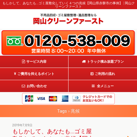
もしかして、あなたも…ゴミ屋敷化していく４つの兆候【岡山県赤磐市の事例】 | 岡山ク
リーンファースト
サービス内容
トラック積み放題プラン
ご費用を抑えるポイント
ご利用の流れ
お問い合わせ
全メニュー
Tags › 兆候
2019年7月9日
もしかして、あなたも…ゴミ屋