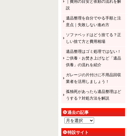
｜費用の目安と依頼の流れを解
説
遺品整理を自分でやる手順と注
意点｜失敗しない進め方
ソファベッドはどう捨てる？正
しい捨て方と費用相場
遺品整理はゴミ処理ではない！
ご供養・お焚き上げなど「遺品
供養」の流れを紹介
ガレージの片付けに不用品回収
業者を活用しましょう！
孤独死があったら遺品整理はど
うする？対処方法を解説
過去の記事
過
去
特設サイト
の