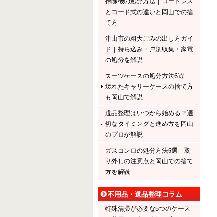
掃除機の処分方法｜コードレス
とコード式の違いと岡山での捨
て方
津山市の粗大ごみの出し方ガイ
ド｜持ち込み・戸別収集・家電
の処分を解説
スーツケースの処分方法6選｜
壊れたキャリーケースの捨て方
も岡山で解説
遺品整理はいつから始める？適
切なタイミングと進め方を岡山
のプロが解説
ガスコンロの処分方法6選｜取
り外しの注意点と岡山での捨て
方を解説
不用品・遺品整理コラム
特殊清掃が必要な5つのケース