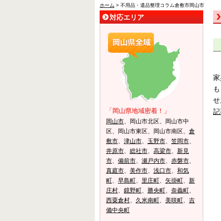
ホーム
> 不用品・遺品整理コラム倉敷市岡山市
対応エリア
家
も
せ
「岡山県地域密着！」
記
岡山市
、岡山市北区、岡山市中
区、岡山市東区、岡山市南区、
倉
敷市
、
津山市
、
玉野市
、
笠岡市
、
井原市
、
総社市
、
高梁市
、
新見
市
、
備前市
、
瀬戸内市
、
赤磐市
、
真庭市
、
美作市
、
浅口市
、
和気
町
、
早島町
、
里庄町
、
矢掛町
、
新
庄村
、
鏡野町
、
勝央町
、
奈義町
、
西粟倉村
、
久米南町
、
美咲町
、
吉
備中央町