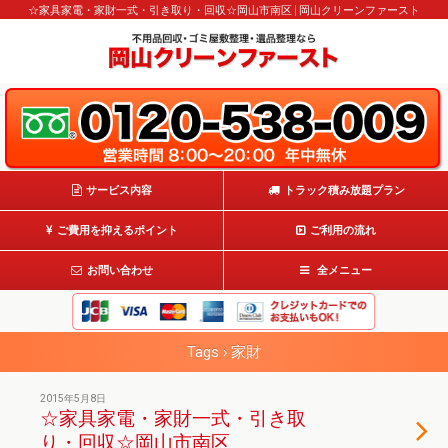
☆家具家電・家財一式・引き取り・回収☆岡山市南区 | 岡山クリーンファースト
サービス内容
トラック積み放題プラン
ご費用を抑えるポイント
ご利用の流れ
お問い合わせ
全メニュー
Tags › 家財
2015年5月8日
☆家具家電・家財一式・引き取
り・回収☆岡山市南区