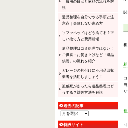
｜費用の目安と依頼の流れを解
説
関
遺品整理を自分でやる手順と注
意点｜失敗しない進め方
ソファベッドはどう捨てる？正
しい捨て方と費用相場
粗
遺品整理はゴミ処理ではない！
ご供養・お焚き上げなど「遺品
供養」の流れを紹介
ガレージの片付けに不用品回収
業者を活用しましょう！
コ
自
孤独死があったら遺品整理はど
リ
うする？対処方法を解説
過去の記事
過
去
回
特設サイト
の