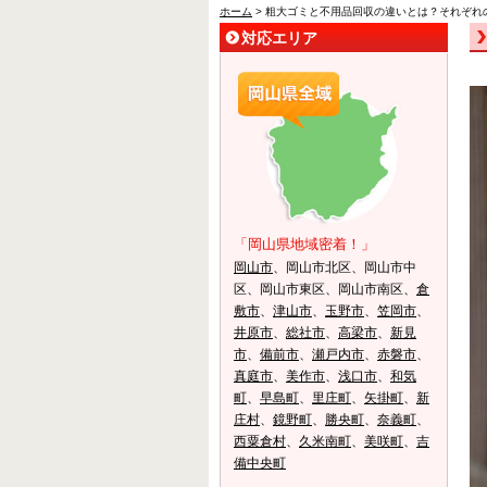
ホーム
> 粗大ゴミと不用品回収の違いとは？それぞれ
対応エリア
「岡山県地域密着！」
岡山市
、岡山市北区、岡山市中
区、岡山市東区、岡山市南区、
倉
敷市
、
津山市
、
玉野市
、
笠岡市
、
井原市
、
総社市
、
高梁市
、
新見
市
、
備前市
、
瀬戸内市
、
赤磐市
、
真庭市
、
美作市
、
浅口市
、
和気
町
、
早島町
、
里庄町
、
矢掛町
、
新
庄村
、
鏡野町
、
勝央町
、
奈義町
、
西粟倉村
、
久米南町
、
美咲町
、
吉
備中央町