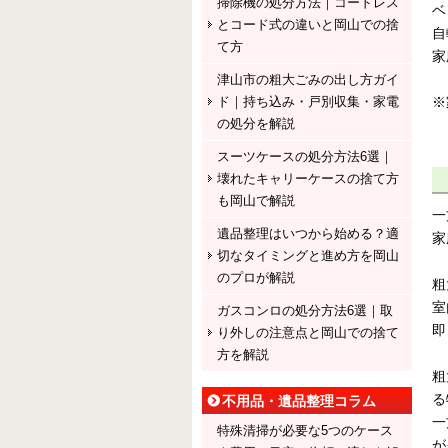
掃除機の処分方法｜コードレス
ベ
とコード式の違いと岡山での捨
自
て方
家
津山市の粗大ごみの出し方ガイ
※
ド｜持ち込み・戸別収集・家電
の処分を解説
スーツケースの処分方法6選｜
壊れたキャリーケースの捨て方
も岡山で解説
一
遺品整理はいつから始める？適
家
切なタイミングと進め方を岡山
のプロが解説
粗
室
ガスコンロの処分方法6選｜取
即
り外しの注意点と岡山での捨て
方を解説
粗
る
不用品・遺品整理コラム
一
特殊清掃が必要な5つのケース
が