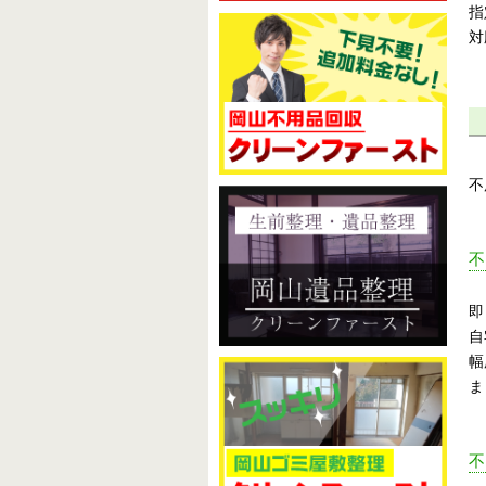
指
記
対
事
不
即
自
幅
ま