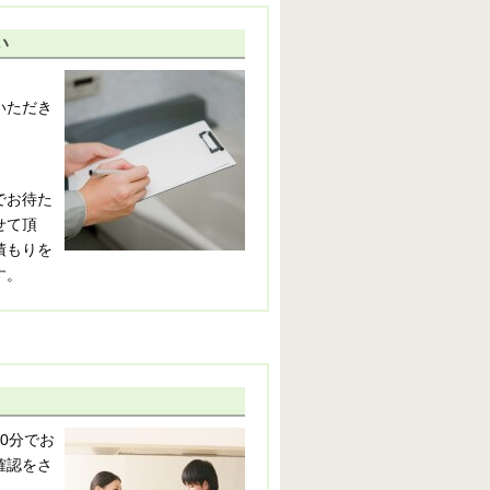
い
いただき
でお待た
せて頂
積もりを
す。
0分でお
確認をさ