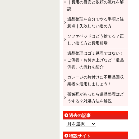
｜費用の目安と依頼の流れを解
説
遺品整理を自分でやる手順と注
意点｜失敗しない進め方
ソファベッドはどう捨てる？正
しい捨て方と費用相場
遺品整理はゴミ処理ではない！
ご供養・お焚き上げなど「遺品
供養」の流れを紹介
ガレージの片付けに不用品回収
業者を活用しましょう！
孤独死があったら遺品整理はど
うする？対処方法を解説
過去の記事
過
去
特設サイト
の