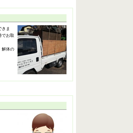
できま
時でお取
、解体の