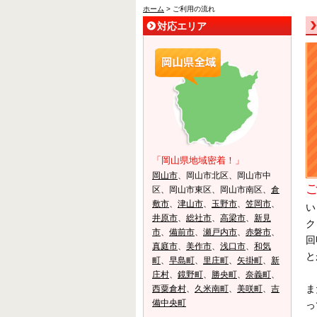
ホーム
> ご利用の流れ
対応エリア
「岡山県地域密着！」
岡山市
、岡山市北区、岡山市中
区、岡山市東区、岡山市南区、
倉
敷市
、
津山市
、
玉野市
、
笠岡市
、
い
井原市
、
総社市
、
高梁市
、
新見
ク
市
、
備前市
、
瀬戸内市
、
赤磐市
、
回
真庭市
、
美作市
、
浅口市
、
和気
と
町
、
早島町
、
里庄町
、
矢掛町
、
新
庄村
、
鏡野町
、
勝央町
、
奈義町
、
ま
西粟倉村
、
久米南町
、
美咲町
、
吉
備中央町
っ