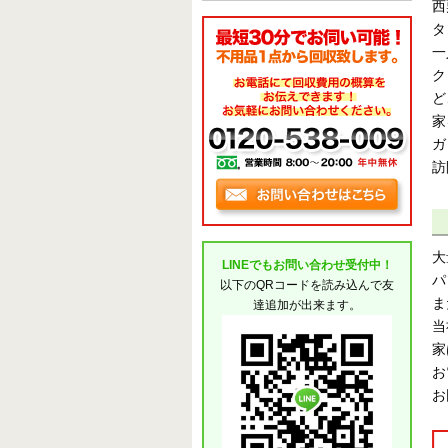
西
タ
一
ク
ど
家
ガ
訪
大
LINEでもお問い合わせ受付中！
パ
以下のQRコードを読み込んで友
ま
達追加が出来ます。
当
家
お
お