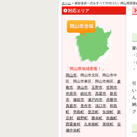
ホーム
> 家財道具一式をすべて片付けたい岡山県西粟
対応エリア
家
・
・
「岡山県地域密着！」
・
岡山市
、岡山市北区、岡山市中
区、岡山市東区、岡山市南区、
倉
引
敷市
、
津山市
、
玉野市
、
笠岡市
、
い
井原市
、
総社市
、
高梁市
、
新見
ん
市
、
備前市
、
瀬戸内市
、
赤磐市
、
納
真庭市
、
美作市
、
浅口市
、
和気
ク
町
、
早島町
、
里庄町
、
矢掛町
、
新
庄村
、
鏡野町
、
勝央町
、
奈義町
、
西粟倉村
、
久米南町
、
美咲町
、
吉
備中央町