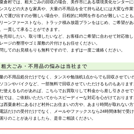
粟倉村では、粗大ごみの回収の場合、美作市にある環境美化センターに
ンスなどの大きな家具や、大量の不用品を全て持ち込むには大変な作業
人で運び出すのが難しい場合や、日程的に時間を作るのが難しいことも
リーンファーストなら、トラック積み放題プランをはじめ、ご希望があ
、一貫して承ることができます。
を売却したい、取り壊したいなど、お客様のご希望に合わせて対応致し
レージの整理やゴミ屋敷の片付けもお任せください。
問してのお見積もりも無料ですので、まずは一度ご連絡ください。
粗大ごみ・不用品の悩みは当社まで
量の不用品処分だけでなく、タンスや勉強机1点からでも回収させてい
ソコンやバイクなど、一部無料で回収させていただけるものもあります
だ使えるものがあれば、こちらでお買取りして料金から差し引きさせて
社では、ご依頼いただいてからスピーディーな対応を心がけております
は西粟倉村にあるけど村外にお住まいの方や、あまり時間が取れない方
電話だけの受付だけでなく、メールやファックスなら24時間体制で受
困りのことがありましたら、是非ご相談ください。