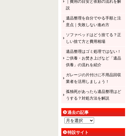
｜費用の目安と依頼の流れを解
説
遺品整理を自分でやる手順と注
意点｜失敗しない進め方
ソファベッドはどう捨てる？正
しい捨て方と費用相場
遺品整理はゴミ処理ではない！
ご供養・お焚き上げなど「遺品
供養」の流れを紹介
ガレージの片付けに不用品回収
業者を活用しましょう！
孤独死があったら遺品整理はど
うする？対処方法を解説
過去の記事
過
去
特設サイト
の