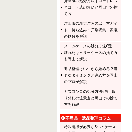
掃除機の処分方法｜コードレス
とコード式の違いと岡山での捨
て方
津山市の粗大ごみの出し方ガイ
ド｜持ち込み・戸別収集・家電
の処分を解説
スーツケースの処分方法6選｜
壊れたキャリーケースの捨て方
も岡山で解説
遺品整理はいつから始める？適
切なタイミングと進め方を岡山
のプロが解説
ガスコンロの処分方法6選｜取
り外しの注意点と岡山での捨て
方を解説
不用品・遺品整理コラム
特殊清掃が必要な5つのケース