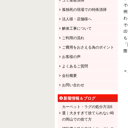
ゴミ屋敷清掃
そ
孤独死の現場での特殊清掃
例
わ
法人様・店舗様へ
そ
解体工事について
出
も
ご利用の流れ
「
ご費用をおさえる為のポイント
際
お客様の声
よくあるご質問
«
会社概要
お問い合わせ
新着情報＆ブログ
カーペット・ラグの処分方法6
選｜大きすぎて捨てられない時
の岡山での捨て方