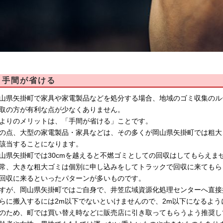
手間が省ける
山県矢掛町で家具や家電製品などを処分する場合、地域のゴミ収集のル
取の方が有利な点が少なくありません。
よりのメリットは、「手間が省ける」ことです。
の点、大型の家電製品・家具などは、その多くが岡山県矢掛町では粗大
該当することになります。
山県矢掛町では30cmを越えると不燃ゴミとしての回収はしてもらえま
常、大きな粗大ゴミは個別に申し込みをしてトラックで回収に来てもら
回収に来るといったパターンが多いものです。
すが、岡山県矢掛町ではご自身で、井笠広域資源化処理センターへ直接
らに搬入するには2m以下でないといけませんので、2m以下になるよ
のため、町では買い替え時などに販売店に引き取ってもらうよう推奨し