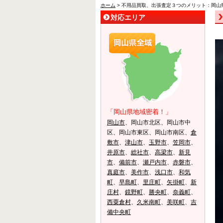
ホーム
> 不用品買取、出張査定３つのメリット：岡山
対応エリア
「岡山県地域密着！」
岡山市
、岡山市北区、岡山市中
区、岡山市東区、岡山市南区、
倉
敷市
、
津山市
、
玉野市
、
笠岡市
、
井原市
、
総社市
、
高梁市
、
新見
市
、
備前市
、
瀬戸内市
、
赤磐市
、
真庭市
、
美作市
、
浅口市
、
和気
町
、
早島町
、
里庄町
、
矢掛町
、
新
庄村
、
鏡野町
、
勝央町
、
奈義町
、
西粟倉村
、
久米南町
、
美咲町
、
吉
備中央町