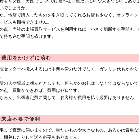
齢者や女性、男性でも1人では運べない重たいものや大きなものもあり
いでしょうか。
た、他店で購入したものを引き取ってくれるお店も少なく、オンライン
ービスも期待できません。
の点、当社の出張買取サービスを利用すれば、小さく切断する手間も、
で持ち込む手間も省けます。
費用をかけずに済む
理センターへ搬入するには手間や労力だけでなく、ガソリン代もかかり
。
所の人や親戚に頼んだとしても、何らかのお礼はしなくてはならないで
の点、買取ができれば、費用はゼロです。
ちろん、出張査定費に関して、お客様が費用を払う必要はありません。
来店不要で便利
宅まで査定に伺いますので、重たいものや大きなもの、あるいは貴重な
、梱包したりして送る必要もありません。