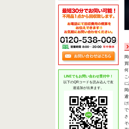
岡
買
何
こ
LINEでもお問い合わせ受付中！
以下のQRコードを読み込んで友
に
達追加が出来ます。
岡
通
け
で
さ
そ