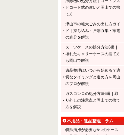
掃除機の処分方法｜コードレス
とコード式の違いと岡山での捨
て方
津山市の粗大ごみの出し方ガイ
ド｜持ち込み・戸別収集・家電
の処分を解説
スーツケースの処分方法6選｜
壊れたキャリーケースの捨て方
も岡山で解説
遺品整理はいつから始める？適
切なタイミングと進め方を岡山
のプロが解説
ガスコンロの処分方法6選｜取
り外しの注意点と岡山での捨て
方を解説
不用品・遺品整理コラム
特殊清掃が必要な5つのケース