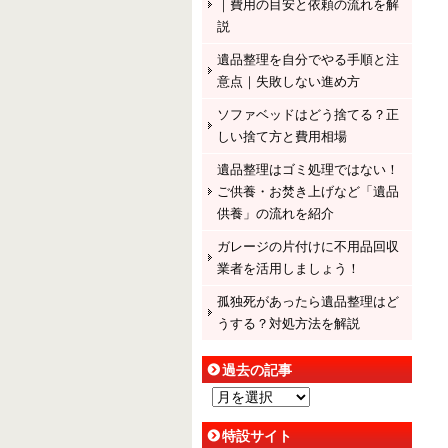
｜費用の目安と依頼の流れを解
説
遺品整理を自分でやる手順と注
意点｜失敗しない進め方
ソファベッドはどう捨てる？正
しい捨て方と費用相場
遺品整理はゴミ処理ではない！
ご供養・お焚き上げなど「遺品
供養」の流れを紹介
ガレージの片付けに不用品回収
業者を活用しましょう！
孤独死があったら遺品整理はど
うする？対処方法を解説
過去の記事
過
去
特設サイト
の