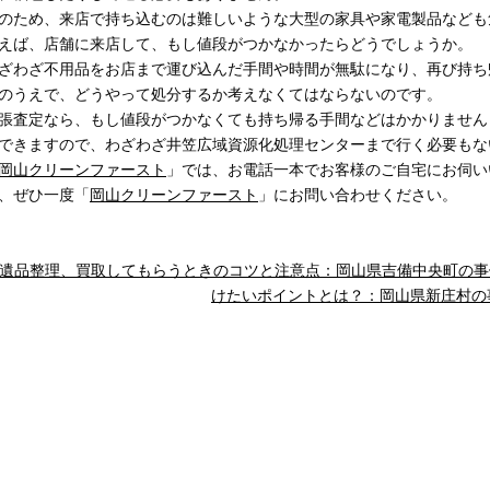
のため、来店で持ち込むのは難しいような大型の家具や家電製品なども
えば、店舗に来店して、もし値段がつかなかったらどうでしょうか。
ざわざ不用品をお店まで運び込んだ手間や時間が無駄になり、再び持ち
のうえで、どうやって処分するか考えなくてはならないのです。
張査定なら、もし値段がつかなくても持ち帰る手間などはかかりません
できますので、わざわざ井笠広域資源化処理センターまで行く必要もな
岡山クリーンファースト
」では、お電話一本でお客様のご自宅にお伺い
、ぜひ一度「
岡山クリーンファースト
」にお問い合わせください。
遺品整理、買取してもらうときのコツと注意点：岡山県吉備中央町の事
けたいポイントとは？：岡山県新庄村の