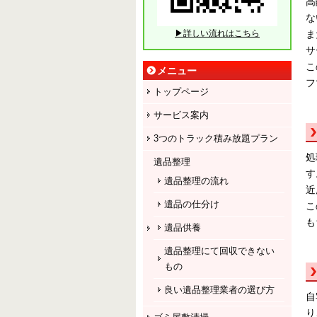
高
な
ま
▶詳しい流れはこちら
サ
こ
メニュー
フ
トップページ
サービス案内
3つのトラック積み放題プラン
処
遺品整理
す
遺品整理の流れ
近
遺品の仕分け
こ
も
遺品供養
遺品整理にて回収できない
もの
良い遺品整理業者の選び方
自
り