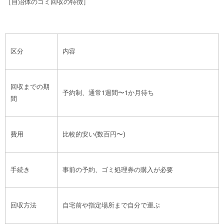
［自治体のゴミ回収の特徴］
区分
内容
回収までの期
予約制、通常1週間〜1か月待ち
間
費用
比較的安い(数百円〜)
手続き
事前の予約、ゴミ処理券の購入が必要
回収方法
自宅前や指定場所まで自分で運ぶ