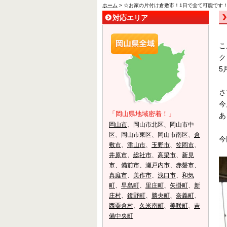
ホーム
> ☆お家の片付け倉敷市！1日で全て可能です
対応エリア
こ
ク
5
さ
今
「岡山県地域密着！」
あ
岡山市
、岡山市北区、岡山市中
区、岡山市東区、岡山市南区、
倉
今
敷市
、
津山市
、
玉野市
、
笠岡市
、
井原市
、
総社市
、
高梁市
、
新見
市
、
備前市
、
瀬戸内市
、
赤磐市
、
真庭市
、
美作市
、
浅口市
、
和気
町
、
早島町
、
里庄町
、
矢掛町
、
新
庄村
、
鏡野町
、
勝央町
、
奈義町
、
西粟倉村
、
久米南町
、
美咲町
、
吉
備中央町