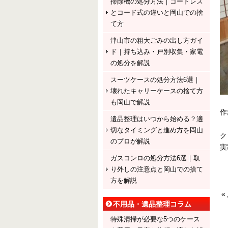
掃除機の処分方法｜コードレス
とコード式の違いと岡山での捨
て方
津山市の粗大ごみの出し方ガイ
ド｜持ち込み・戸別収集・家電
の処分を解説
スーツケースの処分方法6選｜
壊れたキャリーケースの捨て方
も岡山で解説
作
遺品整理はいつから始める？適
切なタイミングと進め方を岡山
ク
のプロが解説
実
ガスコンロの処分方法6選｜取
り外しの注意点と岡山での捨て
方を解説
«
不用品・遺品整理コラム
特殊清掃が必要な5つのケース