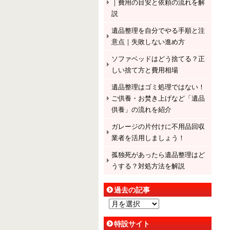
｜費用の目安と依頼の流れを解
説
遺品整理を自分でやる手順と注
意点｜失敗しない進め方
ソファベッドはどう捨てる？正
しい捨て方と費用相場
遺品整理はゴミ処理ではない！
ご供養・お焚き上げなど「遺品
供養」の流れを紹介
ガレージの片付けに不用品回収
業者を活用しましょう！
孤独死があったら遺品整理はど
うする？対処方法を解説
過去の記事
過
去
特設サイト
の