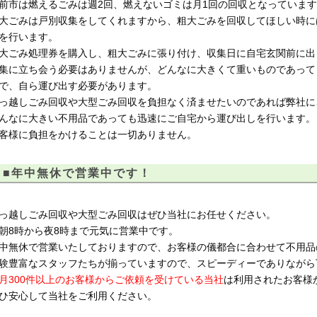
前市は燃えるごみは週2回、燃えないゴミは月1回の回収となっていま
大ごみは戸別収集をしてくれますから、粗大ごみを回収してほしい時に
を行います。
大ごみ処理券を購入し、粗大ごみに張り付け、収集日に自宅玄関前に出
集に立ち会う必要はありませんが、どんなに大きくて重いものであって
で、自ら運び出す必要があります。
っ越しごみ回収や大型ごみ回収を負担なく済ませたいのであれば弊社に
んなに大きい不用品であっても迅速にご自宅から運び出しを行います。
客様に負担をかけることは一切ありません。
■年中無休で営業中です！
っ越しごみ回収や大型ごみ回収はぜひ当社にお任せください。
朝8時から夜8時まで元気に営業中です。
中無休で営業いたしておりますので、お客様の儀都合に合わせて不用品
験豊富なスタッフたちが揃っていますので、スピーディーでありながら
月300件以上のお客様からご依頼を受けている当社
は利用されたお客様
ひ安心して当社をご利用ください。