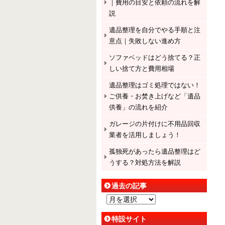
｜費用の目安と依頼の流れを解
説
遺品整理を自分でやる手順と注
意点｜失敗しない進め方
ソファベッドはどう捨てる？正
しい捨て方と費用相場
遺品整理はゴミ処理ではない！
ご供養・お焚き上げなど「遺品
供養」の流れを紹介
ガレージの片付けに不用品回収
業者を活用しましょう！
孤独死があったら遺品整理はど
うする？対処方法を解説
過去の記事
過
去
特設サイト
の