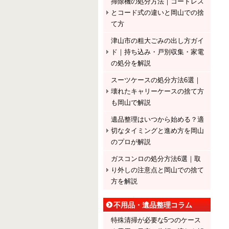
掃除機の処分方法｜コードレス
とコード式の違いと岡山での捨
て方
津山市の粗大ごみの出し方ガイ
ド｜持ち込み・戸別収集・家電
の処分を解説
スーツケースの処分方法6選｜
壊れたキャリーケースの捨て方
も岡山で解説
遺品整理はいつから始める？適
切なタイミングと進め方を岡山
のプロが解説
ガスコンロの処分方法6選｜取
り外しの注意点と岡山での捨て
方を解説
不用品・遺品整理コラム
特殊清掃が必要な5つのケース