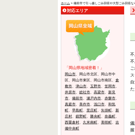
ホーム
> 備前市で引っ越しごみ回収や大型ごみ回収な
対応エリア
不
不
「岡山県地域密着！」
ご
岡山市
、岡山市北区、岡山市中
ス
区、岡山市東区、岡山市南区、
倉
自
敷市
、
津山市
、
玉野市
、
笠岡市
、
た
井原市
、
総社市
、
高梁市
、
新見
市
、
備前市
、
瀬戸内市
、
赤磐市
、
真庭市
、
美作市
、
浅口市
、
和気
町
、
早島町
、
里庄町
、
矢掛町
、
新
庄村
、
鏡野町
、
勝央町
、
奈義町
、
西粟倉村
、
久米南町
、
美咲町
、
吉
備
備中央町
握