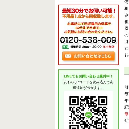
備
粗
み
粗
収
の
引
ど
お
LINEでもお問い合わせ受付中！
以下のQRコードを読み込んで友
引
達追加が出来ます。
毎
年
経
毎
ぜ