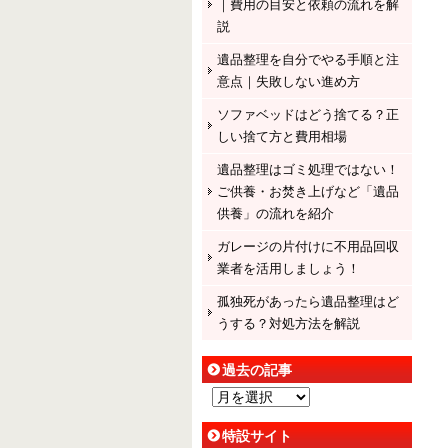
｜費用の目安と依頼の流れを解
説
遺品整理を自分でやる手順と注
意点｜失敗しない進め方
ソファベッドはどう捨てる？正
しい捨て方と費用相場
遺品整理はゴミ処理ではない！
ご供養・お焚き上げなど「遺品
供養」の流れを紹介
ガレージの片付けに不用品回収
業者を活用しましょう！
孤独死があったら遺品整理はど
うする？対処方法を解説
過去の記事
過
去
特設サイト
の