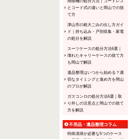
掃除機の処分方法｜コードレス
とコード式の違いと岡山での捨
て方
津山市の粗大ごみの出し方ガイ
ド｜持ち込み・戸別収集・家電
の処分を解説
スーツケースの処分方法6選｜
壊れたキャリーケースの捨て方
も岡山で解説
遺品整理はいつから始める？適
切なタイミングと進め方を岡山
のプロが解説
ガスコンロの処分方法6選｜取
り外しの注意点と岡山での捨て
方を解説
不用品・遺品整理コラム
特殊清掃が必要な5つのケース