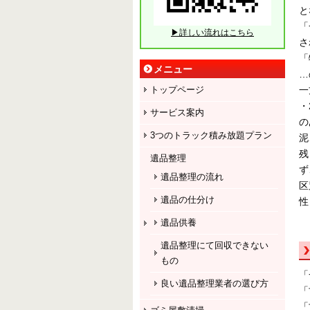
と
「
▶詳しい流れはこちら
さ
「
メニュー
…
一
トップページ
・
サービス案内
の
3つのトラック積み放題プラン
泥
残
遺品整理
ず
遺品整理の流れ
区
遺品の仕分け
性
遺品供養
遺品整理にて回収できない
もの
「
良い遺品整理業者の選び方
「
「