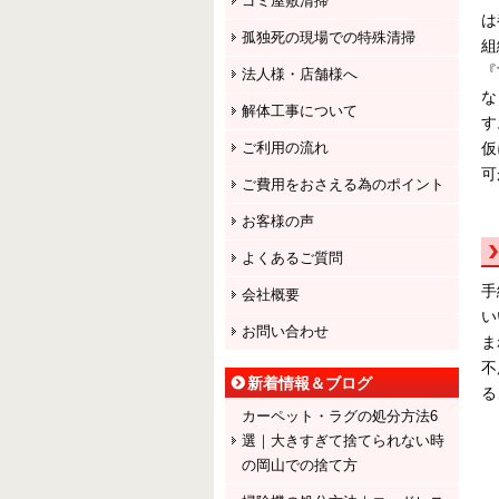
ゴミ屋敷清掃
は
孤独死の現場での特殊清掃
組
『
法人様・店舗様へ
な
解体工事について
す
仮
ご利用の流れ
可
ご費用をおさえる為のポイント
お客様の声
よくあるご質問
手
会社概要
い
お問い合わせ
ま
不
新着情報＆ブログ
る
カーペット・ラグの処分方法6
選｜大きすぎて捨てられない時
の岡山での捨て方