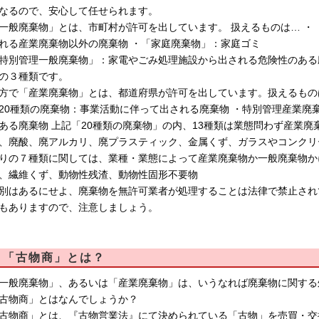
なるので、安心して任せられます。
一般廃棄物」とは、市町村が許可を出しています。 扱えるものは… ・
れる産業廃棄物以外の廃棄物 ・「家庭廃棄物」：家庭ゴミ
特別管理一般廃棄物」：家電やごみ処理施設から出される危険性のある
の３種類です。
方で「産業廃棄物」とは、都道府県が許可を出しています。扱えるもの
20種類の廃棄物：事業活動に伴って出される廃棄物 ・特別管理産業廃
ある廃棄物 上記「20種類の廃棄物」の内、13種類は業態問わず産業
、廃酸、廃アルカリ、廃プラスティック、金属くず、ガラスやコンクリ
りの７種類に関しては、業種・業態によって産業廃棄物か一般廃棄物か
、繊維くず、動物性残渣、動物性固形不要物
別はあるにせよ、廃棄物を無許可業者が処理することは法律で禁止され
もありますので、注意しましょう。
「古物商」とは？
一般廃棄物」、あるいは「産業廃棄物」は、いうなれば廃棄物に関する
古物商」とはなんでしょうか？
古物商」とは、『古物営業法』にて決められている「古物」を売買・交