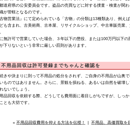
都道府県の公安委員会です。盗品の売買などに対する捜査・検査が関わ
織が管轄となるのです。
古物営業法』にて定められている「古物」の分類は13種類あり、例え
ども含まれ、古美術商、古本屋、リサイクルショップ、中古車販売業、
。
に無許可で営業していた場合、３年以下の懲役、または100万円以下
が下りないという非常に厳しい罰則があります。
不用品回収は許可登録までちゃんと確認を
続きや決まりに則って不用品の処分をされず、ご自身の不用品が山奥で
いものではありません。さらに、景観を損ねる、あるいは自然を破壊し
れないでしょう。
用品回収を依頼する際、どうしても費用面に着目しがちですが、しっか
ことも大切です。
«
不用品回収費用を抑える方法を伝授！
|
不用品、高価買取を