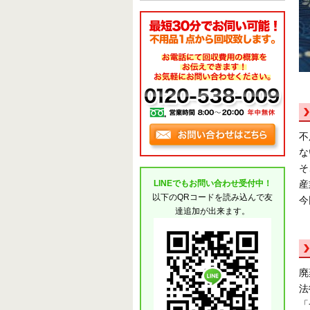
不
な
そ
産
LINEでもお問い合わせ受付中！
以下のQRコードを読み込んで友
今
達追加が出来ます。
廃
法
「