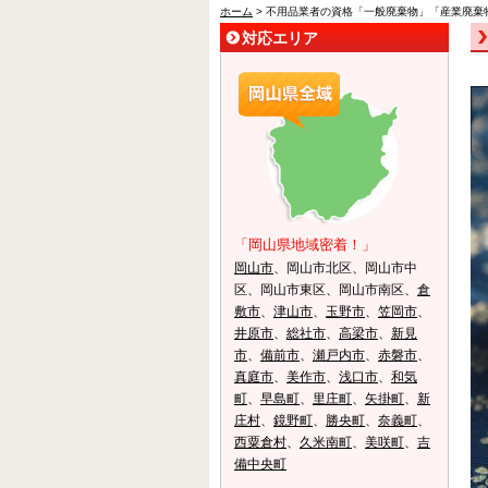
ホーム
> 不用品業者の資格「一般廃棄物」「産業廃棄
対応エリア
「岡山県地域密着！」
岡山市
、岡山市北区、岡山市中
区、岡山市東区、岡山市南区、
倉
敷市
、
津山市
、
玉野市
、
笠岡市
、
井原市
、
総社市
、
高梁市
、
新見
市
、
備前市
、
瀬戸内市
、
赤磐市
、
真庭市
、
美作市
、
浅口市
、
和気
町
、
早島町
、
里庄町
、
矢掛町
、
新
庄村
、
鏡野町
、
勝央町
、
奈義町
、
西粟倉村
、
久米南町
、
美咲町
、
吉
備中央町