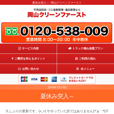
夏休み突入～ | 岡山クリーンファースト
サービス内容
トラック積み放題プラン
ご費用を抑えるポイント
ご利用の流れ
お問い合わせ
全メニュー
2014年7月19日
夏休み突入～
久しぶりの更新です。(>_<) サボっていた訳ではありません(*´д｀*)汗