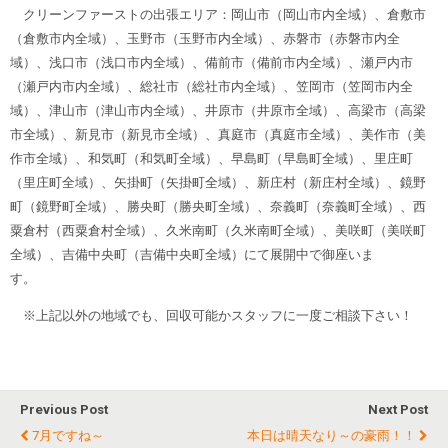
クリーンファーストの出張エリア：岡山市（岡山市内全域）、倉敷市
（倉敷市内全域）、玉野市（玉野市内全域）、赤磐市（赤磐市内全
域）、浅口市（浅口市内全域）、備前市（備前市内全域）、瀬戸内市
（瀬戸内市内全域）、総社市（総社市内全域）、笠岡市（笠岡市内全
域）、津山市（津山市内全域）、井原市（井原市全域）、高梁市（高梁
市全域）、新見市（新見市全域）、真庭市（真庭市全域）、美作市（美
作市全域）、和気町（和気町全域）、早島町（早島町全域）、里庄町
（里庄町全域）、矢掛町（矢掛町全域）、新庄村（新庄村全域）、鏡野
町（鏡野町全域）、勝央町（勝央町全域）、奈義町（奈義町全域）、西
粟倉村（西粟倉村全域）、久米南町（久米南町全域）、美咲町（美咲町
全域）、吉備中央町（吉備中央町全域）にて展開中で御座いま
す。
※上記以外の地域でも、回収可能かスタッフに一度ご相談下さい！
Previous Post
Next Post
7月ですね～
本日は晴天なり～の豪雨！！