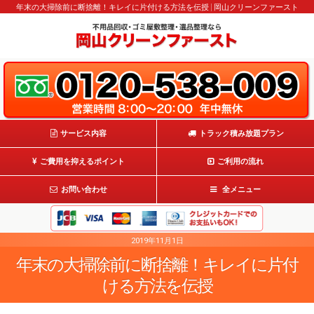
年末の大掃除前に断捨離！キレイに片付ける方法を伝授 | 岡山クリーンファースト
サービス内容
トラック積み放題プラン
ご費用を抑えるポイント
ご利用の流れ
お問い合わせ
全メニュー
2019年11月1日
年末の大掃除前に断捨離！キレイに片付
ける方法を伝授