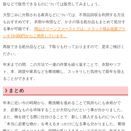
販などで販売できるものについては販売してみましょう。
大型ごみに分類される家具などについては、不用品回収を利用する方法
もおすすめです。 衣類や布団など、かさの張る処分品もまとめて処分す
る事が可能です。
岡山クリーンファーストでは、トラック積み放題プラ
ンを10,000円からご用意しています。
再販できる処分品などは、下取りも行っておりますので、是非ご検討く
ださい。
年末までの間、この方法で一連の作業を繰り返すことで、衣類やソフ
ト、本、雑貨や家具などを断捨離し、スッキリした気持ちで新年を迎え
ることができます。
まとめ
年末に近い今の時期から、断捨離を進めることで気持ちにも余裕がで
き、必要なものを吟味することが大切なのだという事が分かりました。
また、物を捨てる際に仕分けることで、新しく購入するものについても
「本当に必要な物か」を考えるきっかけになる事も分かりました。 断捨
離をして、ゆとりとお金、時間が手に入るチャンスですので、年末まで