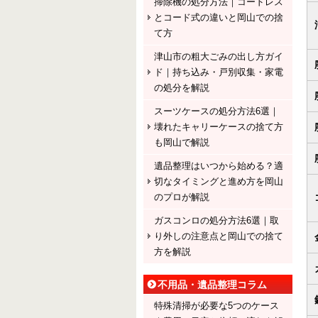
掃除機の処分方法｜コードレス
とコード式の違いと岡山での捨
て方
津山市の粗大ごみの出し方ガイ
ド｜持ち込み・戸別収集・家電
の処分を解説
スーツケースの処分方法6選｜
壊れたキャリーケースの捨て方
も岡山で解説
遺品整理はいつから始める？適
切なタイミングと進め方を岡山
のプロが解説
ガスコンロの処分方法6選｜取
り外しの注意点と岡山での捨て
方を解説
不用品・遺品整理コラム
特殊清掃が必要な5つのケース