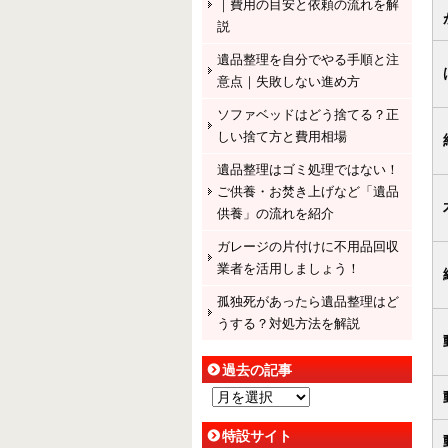
｜費用の目安と依頼の流れを解
説
遺品整理を自分でやる手順と注
意点｜失敗しない進め方
ソファベッドはどう捨てる？正
しい捨て方と費用相場
遺品整理はゴミ処理ではない！
ご供養・お焚き上げなど「遺品
供養」の流れを紹介
ガレージの片付けに不用品回収
業者を活用しましょう！
孤独死があったら遺品整理はど
うする？対処方法を解説
過去の記事
過
去
特設サイト
の