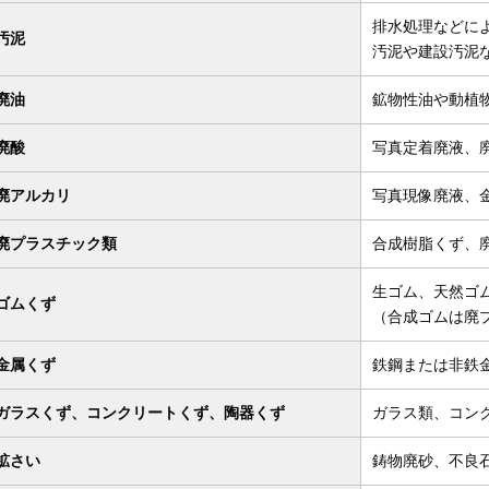
排水処理などに
汚泥
汚泥や建設汚泥
廃油
鉱物性油や動植
廃酸
写真定着廃液、
廃アルカリ
写真現像廃液、
廃プラスチック類
合成樹脂くず、
生ゴム、天然ゴ
ゴムくず
（合成ゴムは廃
金属くず
鉄鋼または非鉄
ガラスくず、コンクリートくず、陶器くず
ガラス類、コン
鉱さい
鋳物廃砂、不良