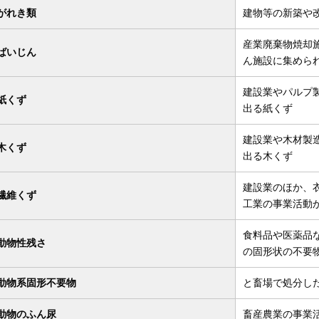
がれき類
建物等の新築や
産業廃棄物焼却
ばいじん
ん施設に集めら
建設業やパルプ
紙くず
出る紙くず
建設業や木材製
木くず
出る木くず
建設業のほか、
繊維くず
工業の事業活動
食料品や医薬品
動物性残さ
の固形状の不要
動物系固形不要物
と畜場で処分し
動物のふん尿
畜産農業の事業