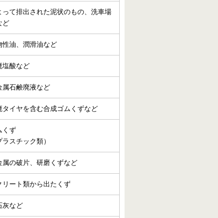
よって排出された泥状のもの、洗車場
など
物性油、潤滑油など
廃塩酸など
金属石鹸廃液など
廃タイヤを含む合成ゴムくずなど
ムくず
プラスチック類）
金属の破片、研磨くずなど
クリート類から出たくず
石灰など