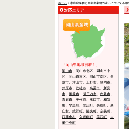
ホーム
> 家庭廃棄物と産業廃棄物の違いについて不用
対応エリア
「岡山県地域密着！」
岡山市
、岡山市北区、岡山市中
区、岡山市東区、岡山市南区、
倉
敷市
、
津山市
、
玉野市
、
笠岡市
、
井原市
、
総社市
、
高梁市
、
新見
市
、
備前市
、
瀬戸内市
、
赤磐市
、
真庭市
、
美作市
、
浅口市
、
和気
町
、
早島町
、
里庄町
、
矢掛町
、
新
庄村
、
鏡野町
、
勝央町
、
奈義町
、
西粟倉村
、
久米南町
、
美咲町
、
吉
備中央町