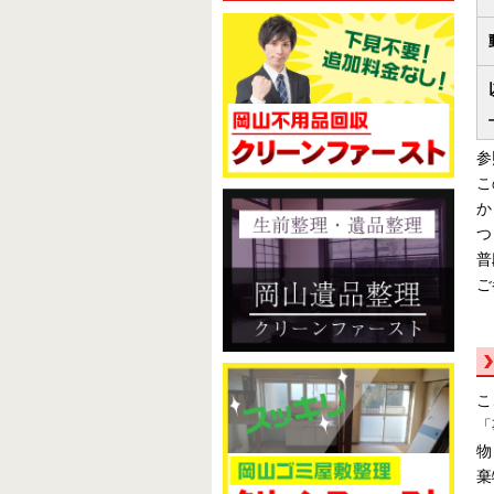
記
事
参
こ
か
つ
普
ご
こ
「
物
棄