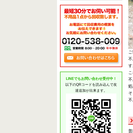
ご
不
す
こ
LINEでもお問い合わせ受付中！
不
以下のQRコードを読み込んで友
処
達追加が出来ます。
そ
不
普