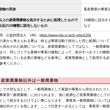
動物の死体
畜産農業の事業
以上の産業廃棄物を処分するために処理したもので
19種類に該当
上記の19種類に該当しないもの
など
照 : 公益財団法人 URL :
https://www.jrits.or.jp/2r-info/2155
の表から考えられる事は、例えば事業活動で排出した同じ紙屑について
ら排出された紙屑については、産業廃棄物としてではなく、一般廃棄物
まり、同じゴミでも業種や事業の種類によって、処分すべきゴミの種類
段勤務している企業の業種などを参考に、産業廃棄物として処理する必
参考ください。
産業廃棄物以外は一般廃棄物
こで大切な点として、一般廃棄物として家庭や事業から排出されたゴミ
事業系一般廃棄物」に分けられます。 仮に紙屑など産業廃棄物としての
として処分するだけでよい事になります。 事業系一般廃棄物について
物以外のゴミを指します。ここで注意すべき点としては、事業系一般廃