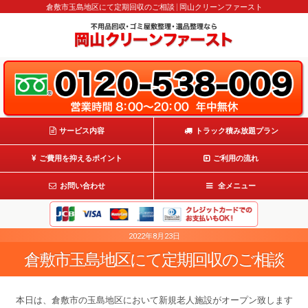
倉敷市玉島地区にて定期回収のご相談 | 岡山クリーンファースト
サービス内容
トラック積み放題プラン
ご費用を抑えるポイント
ご利用の流れ
お問い合わせ
全メニュー
2022年8月23日
倉敷市玉島地区にて定期回収のご相談
本日は、倉敷市の玉島地区において新規老人施設がオープン致します