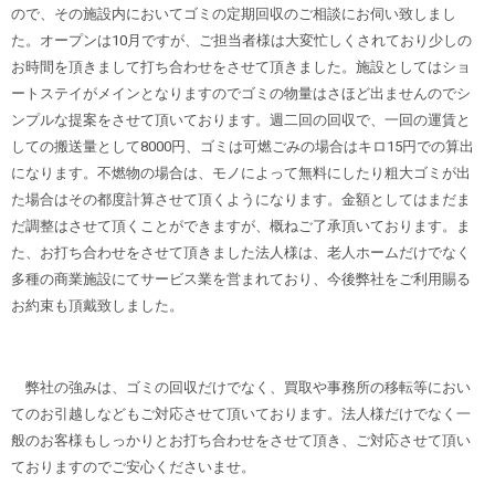
ので、その施設内においてゴミの定期回収のご相談にお伺い致しまし
た。オープンは10月ですが、ご担当者様は大変忙しくされており少しの
お時間を頂きまして打ち合わせをさせて頂きました。施設としてはショ
ートステイがメインとなりますのでゴミの物量はさほど出ませんのでシ
ンプルな提案をさせて頂いております。週二回の回収で、一回の運賃と
しての搬送量として8000円、ゴミは可燃ごみの場合はキロ15円での算出
になります。不燃物の場合は、モノによって無料にしたり粗大ゴミが出
た場合はその都度計算させて頂くようになります。金額としてはまだま
だ調整はさせて頂くことができますが、概ねご了承頂いております。ま
た、お打ち合わせをさせて頂きました法人様は、老人ホームだけでなく
多種の商業施設にてサービス業を営まれており、今後弊社をご利用賜る
お約束も頂戴致しました。
弊社の強みは、ゴミの回収だけでなく、買取や事務所の移転等におい
てのお引越しなどもご対応させて頂いております。法人様だけでなく一
般のお客様もしっかりとお打ち合わせをさせて頂き、ご対応させて頂い
ておりますのでご安心くださいませ。