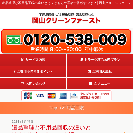
遺品整理と不用品回収の違いとは？どちらの業者に依頼すべき？ | 岡山クリーンファース
ト
サービス内容
トラック積み放題プラン
ご費用を抑えるポイント
ご利用の流れ
お問い合わせ
全メニュー
Tags › 不用品回収
2024年9月19日
遺品整理と不用品回収の違いと