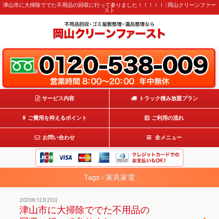
津山市に大掃除ででた不用品の回収に行って参りました！！！！！ | 岡山クリーンファー
スト
サービス内容
トラック積み放題プラン
ご費用を抑えるポイント
ご利用の流れ
お問い合わせ
全メニュー
Tags › 家具家電
2020年12月23日
津山市に大掃除ででた不用品の