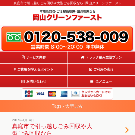
真庭市で引っ越しごみ回収や大型ごみ回収なら | 岡山クリーンファースト
サービス内容
トラック積み放題プラン
ご費用を抑えるポイント
ご利用の流れ
お問い合わせ
全メニュー
Tags › 大型ごみ
2017年3月14日
真庭市で引っ越しごみ回収や大
型ごみ回収なら